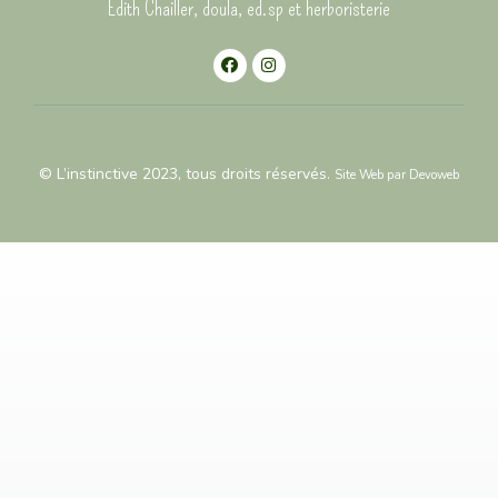
Edith Chailler, doula, ed.sp et herboristerie
© L’instinctive 2023, tous droits réservés.
Site Web par
Devoweb